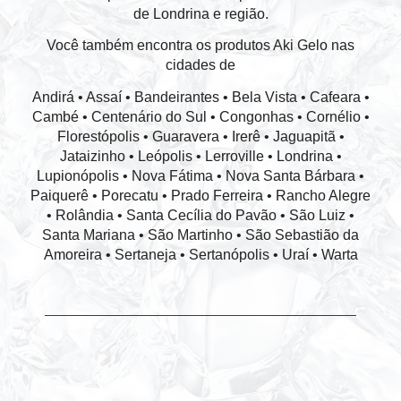
de Londrina e região.
Você também encontra os produtos Aki Gelo nas
cidades de
Andirá • Assaí • Bandeirantes • Bela Vista • Cafeara •
Cambé • Centenário do Sul • Congonhas • Cornélio •
Florestópolis • Guaravera • Irerê • Jaguapitã •
Jataizinho • Leópolis • Lerroville • Londrina •
Lupionópolis • Nova Fátima • Nova Santa Bárbara •
Paiquerê • Porecatu • Prado Ferreira • Rancho Alegre
• Rolândia • Santa Cecília do Pavão • São Luiz •
Santa Mariana • São Martinho • São Sebastião da
Amoreira • Sertaneja • Sertanópolis • Uraí • Warta