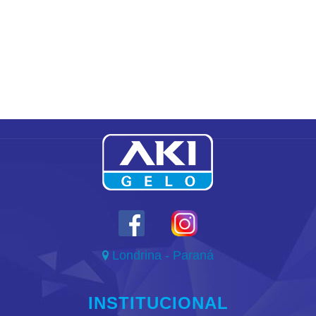
Londrina - Paraná

INSTITUCIONAL